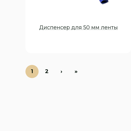
Диспенсер для 50 мм ленты
Текущая
1
Страница
2
Следующая
›
Последняя
»
страница
страница
страница