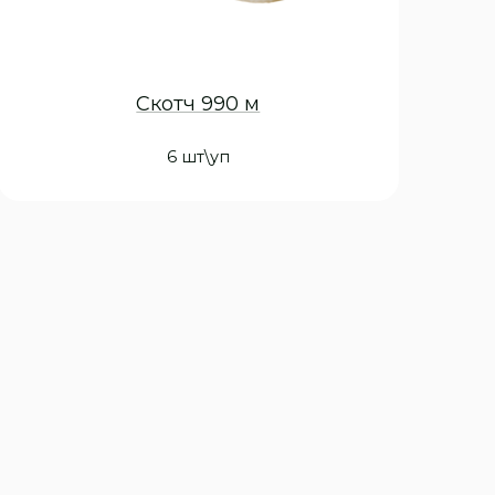
Скотч 990 м
6 шт\уп