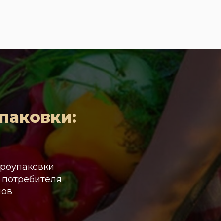
паковки:
фроупаковки
 потребителя
нов