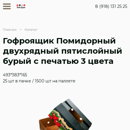
Перейти
8 (918) 131 25 25
к
основному
содержанию
Строка
Главная
Каталог
навигации
Гофроящик Помидорный
двухрядный пятислойный
бурый с печатью 3 цвета
493*383*165
25 шт в пачке / 1500 шт на паллете